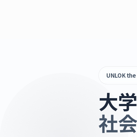
UNLOK the
大
社