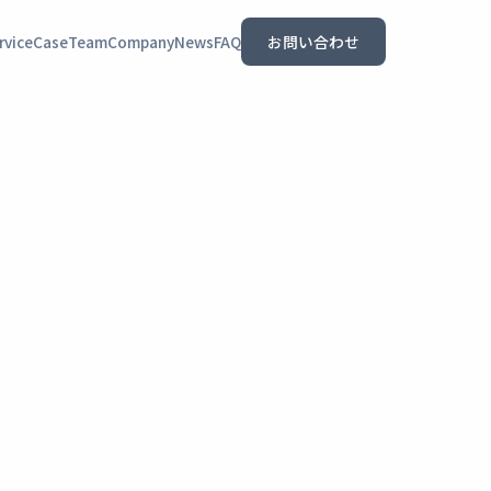
rvice
Case
Team
Company
News
FAQ
お問い合わせ